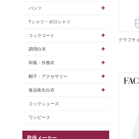
半袖
胸付
ジャケット
男性用
パンツ


五分袖
和風
男性用
パンツ
女性用
男女兼用
Tシャツ・ポロシャツ

七分袖
調理・衛生
女性用
男性用
スカート
男性用
コックコート

グラフチ
八分袖
女性用
女性用
スタンダード
調理白衣

和風
調理
デザイン
男女兼用
和風・作務衣

衛生
カラー
男性用
男女兼用上着
帽子・アクセサリー

和風
コックシャツ
女性用
女性用上着
ホール用帽子
食品衛生白衣

長袖
長袖
パンツ・スカート
調理用・衛生キャップ
長袖上着
コックシューズ
半袖
半袖
エプロン
小物
半袖上着
ワンピース
五分袖
七分袖
小物
インナー
取扱メーカー