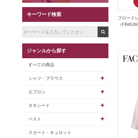
キーワード検索
ブロード
（FB452
ジャンルから探す
すべての商品
シャツ・ブラウス

男女兼用
エプロン

男性用
ショート
タキシード

女性用
ミドル
男性用
ベスト

長袖
ロング
女性用
男女兼用
スカート・キュロット