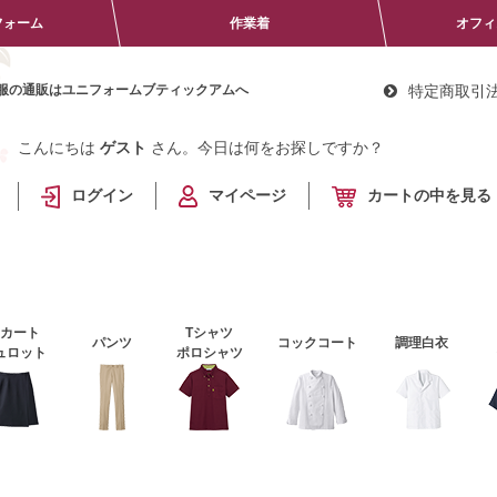
フォーム
作業着
オフィ
服の通販はユニフォームブティックアムへ
特定商取引
こんにちは
ゲスト
さん。今日は何をお探しですか？
ログイン
マイページ
カートの中を見る
スカート
Tシャツ
パンツ
コックコート
調理白衣
ュロット
ポロシャツ