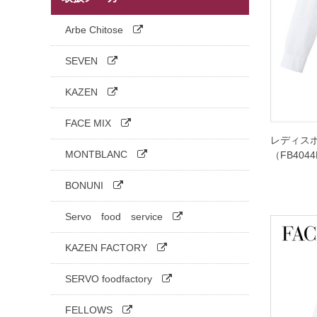
六分袖
ハッピタイプ
帽子・アクセサリー
パンツ
Arbe Chitose
七分袖
エプロン
SEVEN
帽子
KAZEN
消耗品・小物・ヘアネット
FACE MIX
シューズ
レディス
MONTBLANC
（FB404
BONUNI
Servo food service
KAZEN FACTORY
SERVO foodfactory
FELLOWS