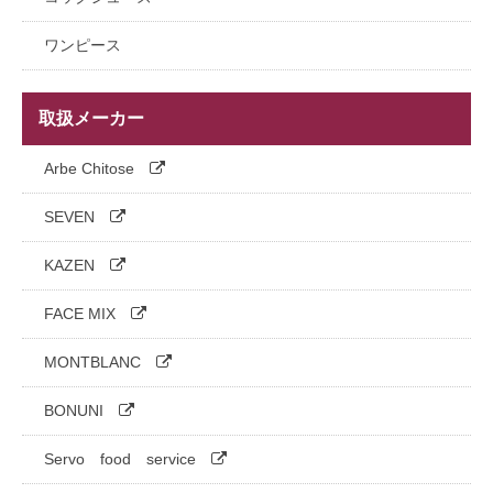
半袖
半袖
エプロン
小物
半袖上着
ワンピース
五分袖
七分袖
小物
インナー
取扱メーカー
六分袖
ハッピタイプ
帽子・アクセサリー
パンツ
Arbe Chitose
七分袖
エプロン
SEVEN
帽子
KAZEN
消耗品・小物・ヘアネット
FACE MIX
シューズ
MONTBLANC
BONUNI
Servo food service