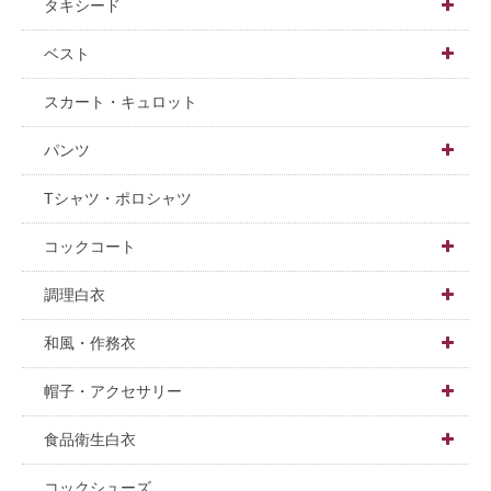
男性用
ショート
タキシード

女性用
ミドル
男性用
ベスト

長袖
ロング
女性用
男女兼用
スカート・キュロット
半袖
胸付
ジャケット
男性用
パンツ


五分袖
和風
男性用
パンツ
女性用
男女兼用
Tシャツ・ポロシャツ

七分袖
調理・衛生
女性用
男性用
スカート
男性用
コックコート

八分袖
女性用
女性用
スタンダード
調理白衣

和風
調理
デザイン
男女兼用
和風・作務衣

衛生
カラー
男性用
男女兼用上着
帽子・アクセサリー

和風
コックシャツ
女性用
女性用上着
ホール用帽子
食品衛生白衣

長袖
長袖
パンツ・スカート
調理用・衛生キャップ
長袖上着
コックシューズ