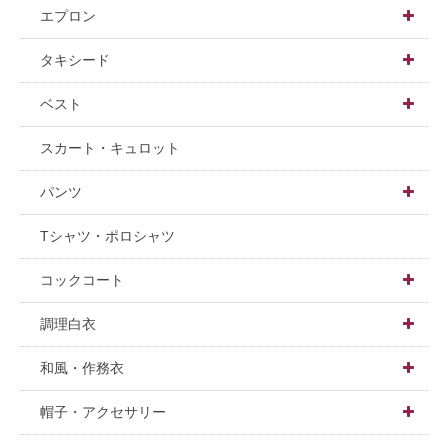
男女兼用
エプロン

男性用
ショート
タキシード

女性用
ミドル
男性用
ベスト

長袖
ロング
女性用
男女兼用
スカート・キュロット
半袖
胸付
ジャケット
男性用
パンツ


五分袖
和風
男性用
パンツ
女性用
男女兼用
Tシャツ・ポロシャツ

七分袖
調理・衛生
女性用
男性用
スカート
男性用
コックコート

八分袖
女性用
女性用
スタンダード
調理白衣

和風
調理
デザイン
男女兼用
和風・作務衣

衛生
カラー
男性用
男女兼用上着
帽子・アクセサリー
