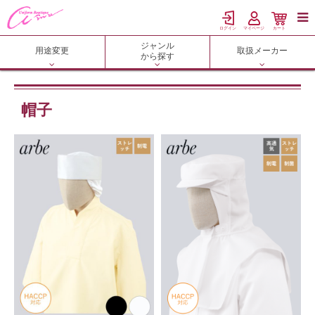

ログイン
マイページ
カート
ジャンル
用途変更
取扱メーカー
から探す
帽子