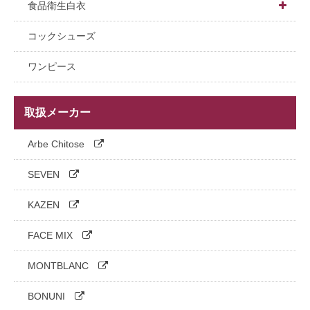
和風
コックシャツ
女性用
女性用上着
ホール用帽子
食品衛生白衣

長袖
長袖
パンツ・スカート
調理用・衛生キャップ
長袖上着
コックシューズ
半袖
半袖
エプロン
小物
半袖上着
ワンピース
五分袖
七分袖
小物
インナー
取扱メーカー
六分袖
ハッピタイプ
帽子・アクセサリー
パンツ
Arbe Chitose
七分袖
エプロン
SEVEN
帽子
KAZEN
消耗品・小物・ヘアネット
FACE MIX
シューズ
MONTBLANC
BONUNI